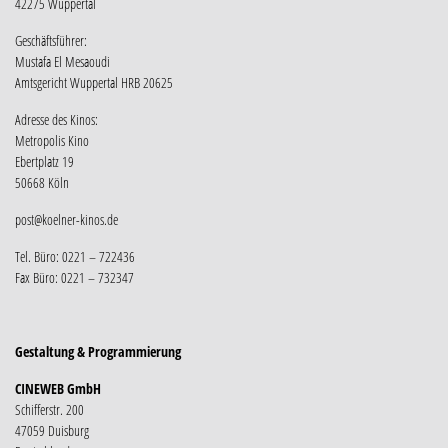
42275 Wuppertal
Geschäftsführer:
Mustafa El Mesaoudi
Amtsgericht Wuppertal HRB 20625
Adresse des Kinos:
Metropolis Kino
Ebertplatz 19
50668 Köln
post@koelner-kinos.de
Tel. Büro: 0221 – 722436
Fax Büro: 0221 – 732347
Gestaltung & Programmierung
CINEWEB GmbH
Schifferstr. 200
47059 Duisburg