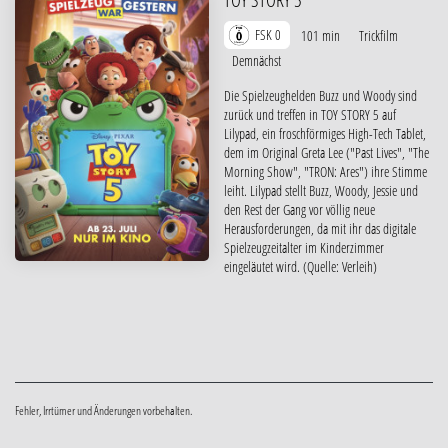
FSK 0
101 min
Trickfilm
Demnächst
Die Spielzeughelden Buzz und Woody sind
zurück und treffen in TOY STORY 5 auf
Lilypad, ein froschförmiges High-Tech Tablet,
dem im Original Greta Lee ("Past Lives", "The
Morning Show", "TRON: Ares") ihre Stimme
leiht. Lilypad stellt Buzz, Woody, Jessie und
den Rest der Gang vor völlig neue
Herausforderungen, da mit ihr das digitale
Spielzeugzeitalter im Kinderzimmer
eingeläutet wird. (Quelle: Verleih)
Fehler, Irrtümer und Änderungen vorbehalten.