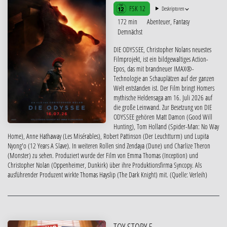
FSK 12
Deskriptoren
172 min
Abenteuer, Fantasy
Demnächst
DIE ODYSSEE, Christopher Nolans neuestes
Filmprojekt, ist ein bildgewaltiges Action-
Epos, das mit brandneuer IMAX®-
Technologie an Schauplätzen auf der ganzen
Welt entstanden ist. Der Film bringt Homers
mythische Heldensaga am 16. Juli 2026 auf
die große Leinwand. Zur Besetzung von DIE
ODYSSEE gehören Matt Damon (Good Will
Hunting), Tom Holland (Spider-Man: No Way
Home), Anne Hathaway (Les Misérables), Robert Pattinson (Der Leuchtturm) und Lupita
Nyong'o (12 Years A Slave). In weiteren Rollen sind Zendaya (Dune) und Charlize Theron
(Monster) zu sehen. Produziert wurde der Film von Emma Thomas (Inception) und
Christopher Nolan (Oppenheimer, Dunkirk) über ihre Produktionsfirma Syncopy. Als
ausführender Produzent wirkte Thomas Hayslip (The Dark Knight) mit. (Quelle: Verleih)
TOY STORY 5