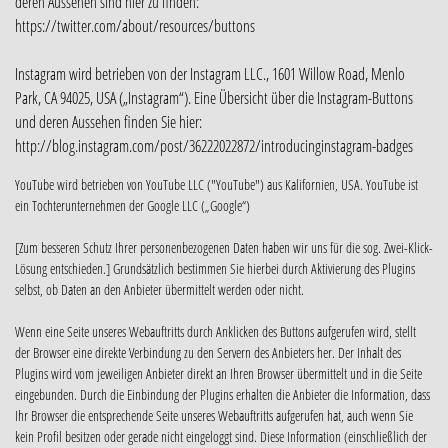
deren Aussehen sind hier zu finden:
https://twitter.com/about/resources/buttons
Instagram wird betrieben von der Instagram LLC., 1601 Willow Road, Menlo
Park, CA 94025, USA („Instagram“). Eine Übersicht über die Instagram-Buttons
und deren Aussehen finden Sie hier:
http://blog.instagram.com/post/36222022872/introducinginstagram-badges
YouTube wird betrieben von YouTube LLC ("YouTube") aus Kalifornien, USA. YouTube ist
ein Tochterunternehmen der Google LLC („Google“)
[Zum besseren Schutz Ihrer personenbezogenen Daten haben wir uns für die sog. Zwei-Klick-
Lösung entschieden.] Grundsätzlich bestimmen Sie hierbei durch Aktivierung des Plugins
selbst, ob Daten an den Anbieter übermittelt werden oder nicht.
Wenn eine Seite unseres Webauftritts durch Anklicken des Buttons aufgerufen wird, stellt
der Browser eine direkte Verbindung zu den Servern des Anbieters her. Der Inhalt des
Plugins wird vom jeweiligen Anbieter direkt an Ihren Browser übermittelt und in die Seite
eingebunden. Durch die Einbindung der Plugins erhalten die Anbieter die Information, dass
Ihr Browser die entsprechende Seite unseres Webauftritts aufgerufen hat, auch wenn Sie
kein Profil besitzen oder gerade nicht eingeloggt sind. Diese Information (einschließlich der