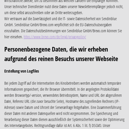
wirtschaftliche Zwecke, um zu bestimmen aus welchen Ländern die Empfänger kommen.
Unser technischer Dienstleister nutzt diese Daten unserer Newsletterempfänger jedoch nicht,
um diese selbst anzuschreiben oder an Dritte weiterzugeben.
Wir vertrauen auf die Zuverlässigkeit und die IT- sowie Datensicherheit von Sendinblue
GmbH. Sendinblue GmbH/Brevo.com verpflichtet sich die EU-Datenschutzvorgaben
einzuhalten. Die Datenschutzbestimmungen von Sendinblue GmbH/Brevo.com können Sie
hier einsehen.
https://www.brevo.com/de/legal/privacypolicy/
Personenbezogene Daten, die wir erheben
aufgrund des reinen Besuchs unserer Webseite
Erstellung von Logfiles
Bei jedem Zugriff auf die Internetseiten des Kinobetreibers werden automatisch temporäre
Informationen gespeichert, die Ihr Browser übermittelt. In der angelegten Protokolldatei
werden Browsertyp/-version, verwendetes Betriebssystem, Name und URL der abgerufenen
Datei, Referenz URL (die zuvor besuchte Seite), Hostname des zugreifenden Rechners (IP-
Adresse) sowie Datum und Uhrzeit der Serveranfrage festgehalten. Eine Zusammenführung
dieser Daten mit anderen Datenquellen wird nicht vorgenommen. Die Speicherung und
Verarbeitung dieser Daten dienen ausschließlich der Systemsicherheit sowie der Optimierung
des Internetangebotes. Rechtsgrundlage dafür ist Art. 6 Abs. 1 lit. f) DSGVO. Unser