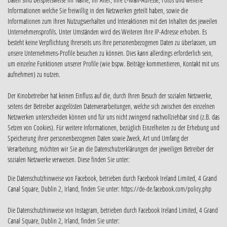
Informationen welche Sie freiwillig in den Netzwerken geteilt haben, sowie die
Informationen zum Ihren Nutzugsverhalten und Interaktionen mit den Inhalten des jeweilen
Unternehmensprofils. Unter Umständen wird des Weiteren Ihre IP-Adresse erhoben. Es
besteht keine Verpflichtung Ihrerseits uns Ihre personenbezogenen Daten zu überlassen, um
unsere Unternehmens-Profile besuchen zu können. Dies kann allerdings erforderlich sein,
um einzelne Funktionen unserer Profile (wie bspw. Beiträge kommentieren, Kontakt mit uns
aufnehmen) zu nutzen.
Der Kinobetreiber hat keinen Einfluss auf die, durch Ihren Besuch der sozialen Netzwerke,
seitens der Betreiber ausgelösten Datenverarbeitungen, welche sich zwischen den einzelnen
Netzwerken unterscheiden können und für uns nicht zwingend nachvollziehbar sind (z.B. das
Setzen von Cookies). Für weitere Informationen, bezüglich Einzelheiten zu der Erhebung und
Speicherung ihrer personenbezogenen Daten sowie Zweck, Art und Umfang der
Verarbeitung, möchten wir Sie an die Datenschutzerklärungen der jeweiligen Betreiber der
sozialen Netzwerke verweisen. Diese finden Sie unter:
Die Datenschutzhinweise von Facebook, betrieben durch Facebook Ireland Limited, 4 Grand
Canal Square, Dublin 2, Irland, finden Sie unter: https://de-de.facebook.com/policy.php
Die Datenschutzhinweise von Instagram, betrieben durch Facebook Ireland Limited, 4 Grand
Canal Square, Dublin 2, Irland, finden Sie unter: