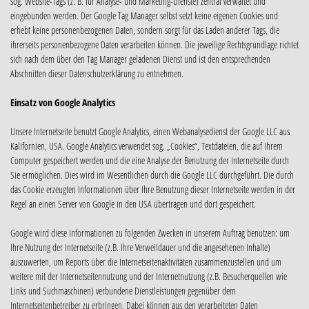
sog. Website-Tags (z. B. für Analyse- und Marketing-Dienste) zentral verwaltet und
eingebunden werden. Der Google Tag Manager selbst setzt keine eigenen Cookies und
erhebt keine personenbezogenen Daten, sondern sorgt für das Laden anderer Tags, die
ihrerseits personenbezogene Daten verarbeiten können. Die jeweilige Rechtsgrundlage richtet
sich nach dem über den Tag Manager geladenen Dienst und ist den entsprechenden
Abschnitten dieser Datenschutzerklärung zu entnehmen.
Einsatz von Google Analytics
Unsere Internetseite benutzt Google Analytics, einen Webanalysedienst der Google LLC aus
Kalifornien, USA. Google Analytics verwendet sog. „Cookies“, Textdateien, die auf Ihrem
Computer gespeichert werden und die eine Analyse der Benutzung der Internetseite durch
Sie ermöglichen. Dies wird im Wesentlichen durch die Google LLC durchgeführt. Die durch
das Cookie erzeugten Informationen über Ihre Benutzung dieser Internetseite werden in der
Regel an einen Server von Google in den USA übertragen und dort gespeichert.
Google wird diese Informationen zu folgenden Zwecken in unserem Auftrag benutzen: um
Ihre Nutzung der Internetseite (z.B. Ihre Verweildauer und die angesehenen Inhalte)
auszuwerten, um Reports über die Internetseitenaktivitäten zusammenzustellen und um
weitere mit der Internetseitennutzung und der Internetnutzung (z.B. Besucherquellen wie
Links und Suchmaschinen) verbundene Dienstleistungen gegenüber dem
Internetseitenbetreiber zu erbringen. Dabei können aus den verarbeiteten Daten