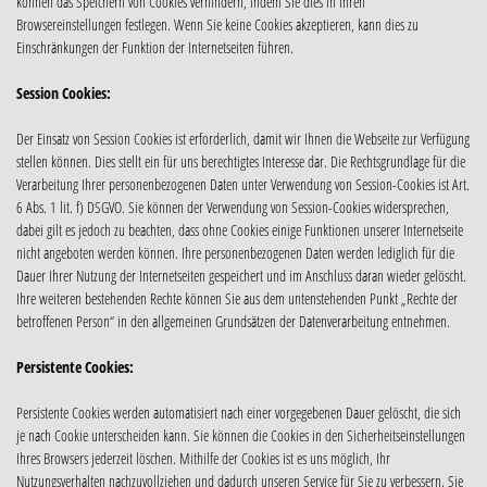
können das Speichern von Cookies verhindern, indem Sie dies in Ihren
Browsereinstellungen festlegen. Wenn Sie keine Cookies akzeptieren, kann dies zu
Einschränkungen der Funktion der Internetseiten führen.
Session Cookies:
Der Einsatz von Session Cookies ist erforderlich, damit wir Ihnen die Webseite zur Verfügung
stellen können. Dies stellt ein für uns berechtigtes Interesse dar. Die Rechtsgrundlage für die
Verarbeitung Ihrer personenbezogenen Daten unter Verwendung von Session-Cookies ist Art.
6 Abs. 1 lit. f) DSGVO. Sie können der Verwendung von Session-Cookies widersprechen,
dabei gilt es jedoch zu beachten, dass ohne Cookies einige Funktionen unserer Internetseite
nicht angeboten werden können. Ihre personenbezogenen Daten werden lediglich für die
Dauer Ihrer Nutzung der Internetseiten gespeichert und im Anschluss daran wieder gelöscht.
Ihre weiteren bestehenden Rechte können Sie aus dem untenstehenden Punkt „Rechte der
betroffenen Person“ in den allgemeinen Grundsätzen der Datenverarbeitung entnehmen.
Persistente Cookies:
Persistente Cookies werden automatisiert nach einer vorgegebenen Dauer gelöscht, die sich
je nach Cookie unterscheiden kann. Sie können die Cookies in den Sicherheitseinstellungen
Ihres Browsers jederzeit löschen. Mithilfe der Cookies ist es uns möglich, Ihr
Nutzungsverhalten nachzuvollziehen und dadurch unseren Service für Sie zu verbessern. Sie