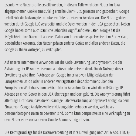
pseudonyme Nutzerprofile erstellt werden, in diesem Falle wird dem Nutzer im lokal
abgespeicherten Cookie eine zufällig erstellte Client-ID zugewiesen und gespeichert. Google
behält sich die Nutzung der erhobenen Daten zu eigenen Zwecken vor. Die Nutzungsdaten
werden durch Google LLC verarbeitet und die Daten werden in den USA gespeichert. Neben
Google haben somit auch staatliche Behörden Zugriff auf diese Daten. Google hat die
Möglichkeit, Ihre Daten mit anderen Daten von Ihnen wie beispielsweise dem Suchverlauf,
persönlichen Accounts, den Nutzungsdaten anderer Geräte und allen anderen Daten, die
Google zu Ihnen vorliegen, zu verknüpfen.
Auf unserer Internetseite verwenden wir die Code-Erweiterung „anonymizeIP“, die der
Aktivierung der IP-Anonymisierung auf dieser Internetseite dient. Durch Nutzung dieser
Erweiterung wird Ihre IP-Adresse von Google innerhalb von Mitgliedstaaten der
Europäischen Union oder in anderen Vertragsstaaten des Abkommens über den
Europäischen Wirtschaftsraum gekürzt. Nur in Ausnahmefällen wird die vollständige IP-
Adresse an einen Server in den USA übertragen und dort gekürzt. Die Anonymisierung führt
allerdings nicht dazu, dass die vollständige Datenverarbeitung anonymisiert erfolgt, da beim
Einsatz von Google Analytics weitere Nutzungsdaten erhoben werden, welche als
personenbezogene Daten zu bewerten sind. Somit kann beispielsweise eine Verknüpfung zu
dem Nutzer eines vorhandenen Google-Accounts möglich sein.
Die Rechtsgrundlage für die Datenverarbeitung ist Ihre Einwilligung nach Art. 6 Abs. 1 lit. a)