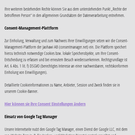
Ihre weiteren bestehenden Rechte können Sie aus dem untenstehenden Punkt „Rechte der
betroffenen Person“ in den allgemeinen Grundsätzen der Datenverarbeitung entnehmen.
Consent-Management-Plattform
Zur Einholung, Verwaltung und zum Nachweis Ihrer Einwilligungen setzen wir die Consent-
Management-Plattform der Jaohawi AB (consentmanager.net) ein. Die Plattform speichert
hierzu technisch notwendige Cookies bzw. lokale Speicherobjekte, um Ihre Consent-
Entscheidung zu erfassen und bei erneutem Besuch wiederzuerkennen. Rechtsgrundlage ist
Art. 6 Abs. 1 lit. f) DSGVO (berechtigtes Interesse an einer nachweisbaren, rechtskonformen
Einholung von Einwilligungen).
Detaillierte Cookieinformationen zu Name, Anbieter, Session und Zweck finden sie in
unserem Cookie-Banner.
Hier können sie ihre Consent Einstellungen ändern
Einsatz von Google Tag Manager
Unsere Internetseite nutzt den Google Tag Manager, einen Dienst der Google LLC, mit dem