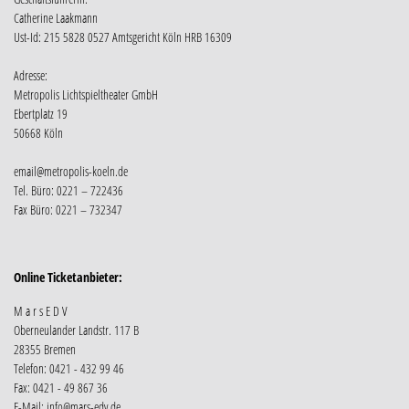
Catherine Laakmann
Ust-Id: 215 5828 0527 Amtsgericht Köln HRB 16309
Adresse:
Metropolis Lichtspieltheater GmbH
Ebertplatz 19
50668 Köln
email@metropolis-koeln.de
Tel. Büro: 0221 – 722436
Fax Büro: 0221 – 732347
Online Ticketanbieter:
M a r s E D V
Oberneulander Landstr. 117 B
28355 Bremen
Telefon: 0421 - 432 99 46
Fax: 0421 - 49 867 36
E-Mail: info@mars-edv.de