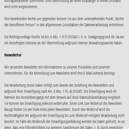
Auftragsverarbeiter übermittelt. Eine Übermittlung an einen Empfänger in einem Drittland
wird nicht vorgenommen.
Ihre bestehenden Rechte uns gegenüber können Sie aus dem untenstehenden Punkt „Rechte
der betroffenen Person“ in den allgemeinen Grundsätzen der Datenverarbeitung entnehmen.
Die Rechtsgrundlage hierfür ist Art. 6 Abs. 1 lit f) DSGVO i. V. m. Erwägungsgrund 48, da wir
ein berechtigtes Interesse an der Übermittlung aufgrund interner Verwaltungszwecke haben.
Newsletter
Wir versenden Newsletter mit Informationen zu unseren Produkten und unserem
Unternehmen. Für die Anmeldung zum Newsletter wird Ihre E-Mail-Adresse benötigt.
Die Verarbeitung dieser Daten erfolgt zum Zwecke der Zustellung des Newsletters und
aufgrund Ihrer Einwilligung nach Art. 6 Abs. 1 lit. a) DSGVO. Die Einwilligung wird im
Rahmen des Anmeldevorgangs mit dem Verweis auf diese Datenschutzerklärung eingeholt.
Sie können die Einwilligung jederzeit widerrufen. Einen Link zum Widerruf des Newsletter-
Bezugs finden Sie am Ende eines jeden Newsletters. Durch den Widerruf wird die
Rechtmäßigkeit der aufgrund der Einwilligung bis zum Widerruf erfolgten Verarbeitung nicht
berührt. Im Falle des Widerrufs der Einwilligungserklärung werden die Daten gelöscht, es sei
denn, dass eine Erforderlichkeit zur weiteren Speicherung der Daten, z. B. durch gesetzliche