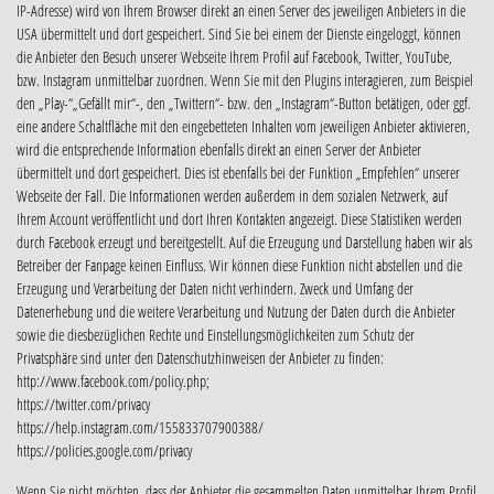
IP-Adresse) wird von Ihrem Browser direkt an einen Server des jeweiligen Anbieters in die
USA übermittelt und dort gespeichert. Sind Sie bei einem der Dienste eingeloggt, können
die Anbieter den Besuch unserer Webseite Ihrem Profil auf Facebook, Twitter, YouTube,
bzw. Instagram unmittelbar zuordnen. Wenn Sie mit den Plugins interagieren, zum Beispiel
den „Play-“„Gefällt mir“-, den „Twittern“- bzw. den „Instagram“-Button betätigen, oder ggf.
eine andere Schaltfläche mit den eingebetteten Inhalten vom jeweiligen Anbieter aktivieren,
wird die entsprechende Information ebenfalls direkt an einen Server der Anbieter
übermittelt und dort gespeichert. Dies ist ebenfalls bei der Funktion „Empfehlen“ unserer
Webseite der Fall. Die Informationen werden außerdem in dem sozialen Netzwerk, auf
Ihrem Account veröffentlicht und dort Ihren Kontakten angezeigt. Diese Statistiken werden
durch Facebook erzeugt und bereitgestellt. Auf die Erzeugung und Darstellung haben wir als
Betreiber der Fanpage keinen Einfluss. Wir können diese Funktion nicht abstellen und die
Erzeugung und Verarbeitung der Daten nicht verhindern. Zweck und Umfang der
Datenerhebung und die weitere Verarbeitung und Nutzung der Daten durch die Anbieter
sowie die diesbezüglichen Rechte und Einstellungsmöglichkeiten zum Schutz der
Privatsphäre sind unter den Datenschutzhinweisen der Anbieter zu finden:
http://www.facebook.com/policy.php;
https://twitter.com/privacy
https://help.instagram.com/155833707900388/
https://policies.google.com/privacy
Wenn Sie nicht möchten, dass der Anbieter die gesammelten Daten unmittelbar Ihrem Profil