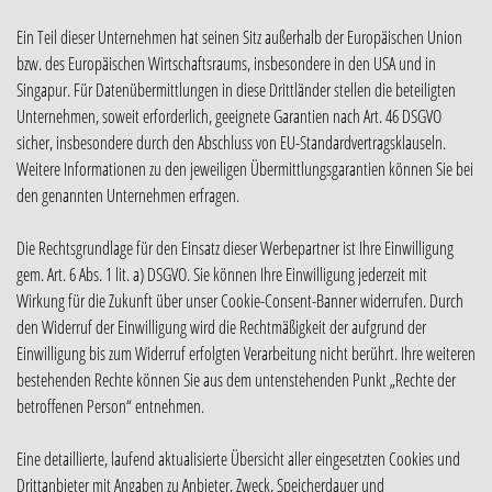
Ein Teil dieser Unternehmen hat seinen Sitz außerhalb der Europäischen Union
bzw. des Europäischen Wirtschaftsraums, insbesondere in den USA und in
Singapur. Für Datenübermittlungen in diese Drittländer stellen die beteiligten
Unternehmen, soweit erforderlich, geeignete Garantien nach Art. 46 DSGVO
sicher, insbesondere durch den Abschluss von EU-Standardvertragsklauseln.
Weitere Informationen zu den jeweiligen Übermittlungsgarantien können Sie bei
den genannten Unternehmen erfragen.
Die Rechtsgrundlage für den Einsatz dieser Werbepartner ist Ihre Einwilligung
gem. Art. 6 Abs. 1 lit. a) DSGVO. Sie können Ihre Einwilligung jederzeit mit
Wirkung für die Zukunft über unser Cookie-Consent-Banner widerrufen. Durch
den Widerruf der Einwilligung wird die Rechtmäßigkeit der aufgrund der
Einwilligung bis zum Widerruf erfolgten Verarbeitung nicht berührt. Ihre weiteren
bestehenden Rechte können Sie aus dem untenstehenden Punkt „Rechte der
betroffenen Person“ entnehmen.
Eine detaillierte, laufend aktualisierte Übersicht aller eingesetzten Cookies und
Drittanbieter mit Angaben zu Anbieter, Zweck, Speicherdauer und