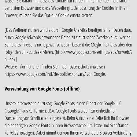
weisen Sie darauf hin, dass das Cookie nur für den im Rahmen der Installation
genutzten Browser und diese Webseite gilt. Bei Löschung der Cookies in Ihrem
Browser, müssen Sie das Opt-out-Cookie erneut setzten.
[Des Weiteren nutzen wir die durch Google Analytics bereitgestellten Daten dazu,
durch Google Adwords gewonnene Daten zu statistischen Zwecken auszuwerten.
Sollte dies Ihrerseits nicht gewünscht sein, besteht die Möglichkeit dies über den
folgenden Link zu deaktivieren. (http://www.google.com/settings/ads/onweb/?
hl=de) ]
Weitere Informationen finden Sie in den Datenschutzhinweisen
https://www.google.com/intl/de/policies/privacy/ von Google.
Verwendung von Google Fonts (offline)
Unsere Internetseite nutzt sog. Google Fonts, einen Dienst der Google LLC
(„Google“) aus Kalifornien, USA. Google Fonts werden zur einheitlichen
Darstellung von Schriftarten eingesetzt. Beim Aufruf einer Seite lädt Ihr Browser
die benötigten Google Fonts in Ihren Browsercache, um Texte und Schriftarten
korrekt anzuzeigen. Dabei nimmt der von Ihnen verwendete Browser Verbindung