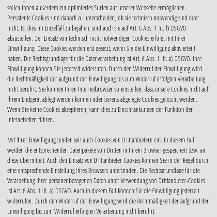
sollen Ihnen außerdem ein optimiertes Surfen auf unserer Webseite ermöglichen.
Persistente Cookies sind danach zu unterscheiden, ob sie technisch notwendig sind oder
nicht. Ist dies im Einzelfall zu bejahen, sind auch sie auf Art. 6 Abs. 1 lit. f) DSGVO
abzustellen. Der Einsatz von technisch nicht notwendigen Cookies erfolgt mit Ihrer
Einwilligung. Diese Cookies werden erst gesetzt, wenn Sie die Einwilligung aktiv erteilt
haben. Die Rechtsgrundlage für die Datenverarbeitung ist Art. 6 Abs. 1 lit. a) DSGVO. Ihre
Einwilligung können Sie jederzeit widerrufen. Durch den Widerruf der Einwilligung wird
die Rechtmäßigkeit der aufgrund der Einwilligung bis zum Widerruf erfolgten Verarbeitung
nicht berührt. Sie können Ihren Internetbrowser so einstellen, dass unsere Cookies nicht auf
Ihrem Endgerät ablegt werden können oder bereits abgelegte Cookies gelöscht werden.
Wenn Sie keine Cookies akzeptieren, kann dies zu Einschränkungen der Funktion der
Internetseiten führen.
Mit Ihrer Einwilligung binden wir auch Cookies von Drittanbietern ein. In diesem Fall
werden die entsprechenden Datenpakete von Dritten in Ihrem Browser gespeichert bzw. an
diese übermittelt. Auch den Einsatz von Drittanbieter-Cookies können Sie in der Regel durch
eine entsprechende Einstellung Ihres Browsers unterbinden. Die Rechtsgrundlage für die
Verarbeitung Ihrer personenbezogenen Daten unter Verwendung von Drittanbieter-Cookies
ist Art. 6 Abs. 1 lit. a) DSGVO. Auch in diesem Fall können Sie die Einwilligung jederzeit
widerrufen. Durch den Widerruf der Einwilligung wird die Rechtmäßigkeit der aufgrund der
Einwilligung bis zum Widerruf erfolgten Verarbeitung nicht berührt.