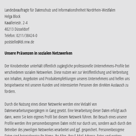
Landesbeauftragte für Datenschutz und Informationsfreiheit Nordrhein-Westfalen
Helga Block
Kavalleriestr. 2-4
40213 Düsseldorf
Telefon: 0211/38424-0
poststelle@ldi.nrw.de
Unsere Präsenzen in sozialen Netzwerken
Der Kinobetreiber unterhält öffentlich zugängliche professionelle Unternehmens-Profile bei
verschiedenen sozialen Netzwerken. Diese nutzen wir zur Veröffentlichung und Verbreitung
von Inhalten, Angeboten und Produktempfehlungen unseres Unternehmens und helfen uns
beispielsweise mit unseren Kunden und interessierten Personen den direkten Austausch zu
fördern.
Durch die Nutzung eines dieser Netzwerke werden eine Vielzahl von
Datenverarbeitungsvorgängen in Gang gesetzt. Eine Verarbeitung dieser Daten erfolgt auch
dann, wenn Sie kein eigenes Profil bei diesem Netzwerk führen. Bei Besuch eines unserer
Profile werden ihre personenbezogenen Daten nicht nur durch uns, sondern auch durch den
Betreiber des jeweiligen Netzwerkes verarbeitet und ggf. gespeichert. Personenbezogene
Daten sind beispielsweise Ihr Name, Ihr Alter, Ihre E-Mail-Adresse, Fotos und weitere