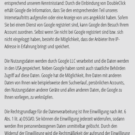
entsprechend unserem Kenntnisstand: Durch die Einbindung von DoubleClick
erhält Google die Information, dass Sie den entsprechenden Teil unseres
Internetauftritts aufgerufen oder eine Anzeige von uns angeklickt haben. Sofern
Sie bei einem Dienst von Google registriert sind, kann Google den Besuch Ihrem
Account zuordnen. Selbst wenn Sie nicht bei Google registriert sind bzw. sich
nicht eingeloggt haben, besteht die Möglichkeit, dass der Anbieter Ihre IP-
Adresse in Erfahrung bringt und speichert.
Die Nutzungsdaten werden durch Google LLC verarbeitet und die Daten werden
in den USA gespeichert. Neben Google haben somit auch staatliche Behörden
Zugriff auf diese Daten. Google hat die Möglichkeit, Ihre Daten mit anderen
Daten von Ihnen wie beispielsweise dem Suchverlauf, persönlichen Accounts,
den Nutzungsdaten anderer Geräte und allen anderen Daten, die Google zu
Ihnen vorliegen, zu verknüpfen.
Die Rechtsgrundlage für die Datenverarbeitung ist Ihre Einwilligung nach Art. 6
Abs. 1 lit. a) DSGVO. Sie können die Einwilligung jederzeit widerrufen, sodann
werden Ihre personenbezogenen Daten unmittelbar gelöscht. Durch den
Widerruf der Einwilligung wird die Rechtmäßigkeit der aufgrund der Einwilligung