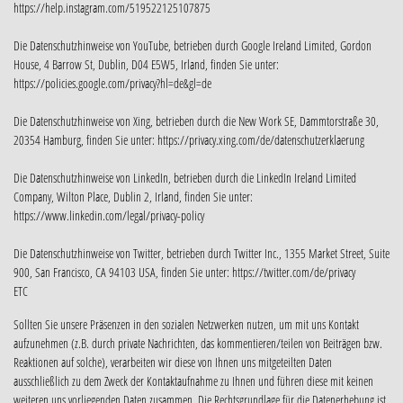
https://help.instagram.com/519522125107875
Die Datenschutzhinweise von YouTube, betrieben durch Google Ireland Limited, Gordon
House, 4 Barrow St, Dublin, D04 E5W5, Irland, finden Sie unter:
https://policies.google.com/privacy?hl=de&gl=de
Die Datenschutzhinweise von Xing, betrieben durch die New Work SE, Dammtorstraße 30,
20354 Hamburg, finden Sie unter: https://privacy.xing.com/de/datenschutzerklaerung
Die Datenschutzhinweise von LinkedIn, betrieben durch die LinkedIn Ireland Limited
Company, Wilton Place, Dublin 2, Irland, finden Sie unter:
https://www.linkedin.com/legal/privacy-policy
Die Datenschutzhinweise von Twitter, betrieben durch Twitter Inc., 1355 Market Street, Suite
900, San Francisco, CA 94103 USA, finden Sie unter: https://twitter.com/de/privacy
ETC
Sollten Sie unsere Präsenzen in den sozialen Netzwerken nutzen, um mit uns Kontakt
aufzunehmen (z.B. durch private Nachrichten, das kommentieren/teilen von Beiträgen bzw.
Reaktionen auf solche), verarbeiten wir diese von Ihnen uns mitgeteilten Daten
ausschließlich zu dem Zweck der Kontaktaufnahme zu Ihnen und führen diese mit keinen
weiteren uns vorliegenden Daten zusammen. Die Rechtsgrundlage für die Datenerhebung ist