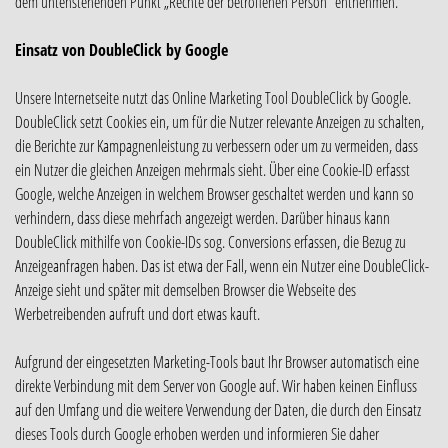
dem untenstehenden Punkt „Rechte der betroffenen Person“ entnehmen.
Einsatz von DoubleClick by Google
Unsere Internetseite nutzt das Online Marketing Tool DoubleClick by Google.
DoubleClick setzt Cookies ein, um für die Nutzer relevante Anzeigen zu schalten,
die Berichte zur Kampagnenleistung zu verbessern oder um zu vermeiden, dass
ein Nutzer die gleichen Anzeigen mehrmals sieht. Über eine Cookie-ID erfasst
Google, welche Anzeigen in welchem Browser geschaltet werden und kann so
verhindern, dass diese mehrfach angezeigt werden. Darüber hinaus kann
DoubleClick mithilfe von Cookie-IDs sog. Conversions erfassen, die Bezug zu
Anzeigeanfragen haben. Das ist etwa der Fall, wenn ein Nutzer eine DoubleClick-
Anzeige sieht und später mit demselben Browser die Webseite des
Werbetreibenden aufruft und dort etwas kauft.
Aufgrund der eingesetzten Marketing-Tools baut Ihr Browser automatisch eine
direkte Verbindung mit dem Server von Google auf. Wir haben keinen Einfluss
auf den Umfang und die weitere Verwendung der Daten, die durch den Einsatz
dieses Tools durch Google erhoben werden und informieren Sie daher