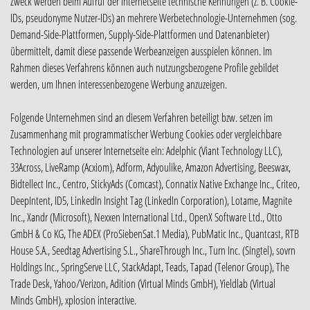
Zweck werden beim Aufruf der Internetseite technische Kennungen (z. B. Cookie-
IDs, pseudonyme Nutzer-IDs) an mehrere Werbetechnologie-Unternehmen (sog.
Demand-Side-Plattformen, Supply-Side-Plattformen und Datenanbieter)
übermittelt, damit diese passende Werbeanzeigen ausspielen können. Im
Rahmen dieses Verfahrens können auch nutzungsbezogene Profile gebildet
werden, um Ihnen interessenbezogene Werbung anzuzeigen.
Folgende Unternehmen sind an diesem Verfahren beteiligt bzw. setzen im
Zusammenhang mit programmatischer Werbung Cookies oder vergleichbare
Technologien auf unserer Internetseite ein: Adelphic (Viant Technology LLC),
33Across, LiveRamp (Acxiom), Adform, Adyoulike, Amazon Advertising, Beeswax,
Bidtellect Inc., Centro, StickyAds (Comcast), Connatix Native Exchange Inc., Criteo,
DeepIntent, ID5, LinkedIn Insight Tag (LinkedIn Corporation), Lotame, Magnite
Inc., Xandr (Microsoft), Nexxen International Ltd., OpenX Software Ltd., Otto
GmbH & Co KG, The ADEX (ProSiebenSat.1 Media), PubMatic Inc., Quantcast, RTB
House S.A., Seedtag Advertising S.L., ShareThrough Inc., Turn Inc. (Singtel), sovrn
Holdings Inc., SpringServe LLC, StackAdapt, Teads, Tapad (Telenor Group), The
Trade Desk, Yahoo/Verizon, Adition (Virtual Minds GmbH), Yieldlab (Virtual
Minds GmbH), xplosion interactive.