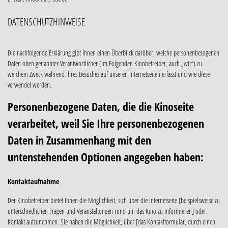
DATENSCHUTZHINWEISE
Die nachfolgende Erklärung gibt Ihnen einen Überblick darüber, welche personenbezogenen
Daten oben genannter Verantwortlicher (im Folgenden Kinobetreiber, auch „wir“) zu
welchem Zweck während Ihres Besuches auf unseren Internetseiten erfasst und wie diese
verwendet werden.
Personenbezogene Daten, die die Kinoseite
verarbeitet, weil Sie Ihre personenbezogenen
Daten in Zusammenhang mit den
untenstehenden Optionen angegeben haben:
Kontaktaufnahme
Der Kinobetreiber bietet Ihnen die Möglichkeit, sich über die Internetseite [beispielsweise zu
unterschiedlichen Fragen und Veranstaltungen rund um das Kino zu informieren] oder
Kontakt aufzunehmen. Sie haben die Möglichkeit, über [das Kontaktformular, durch einen